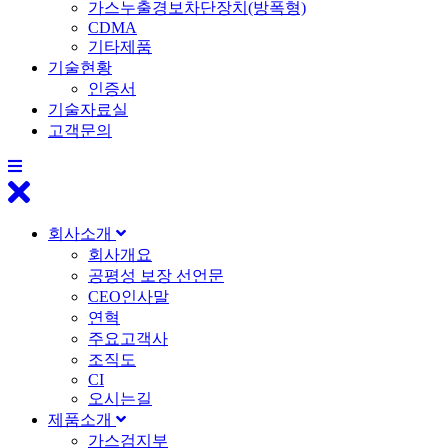
가스누출경보차단장치(방폭형)
CDMA
기타제품
기술현황
인증서
기술자료실
고객문의
회사소개
회사개요
공평성 보장 선언문
CEO인사말
연혁
주요고객사
조직도
CI
오시는길
제품소개
가스검지부