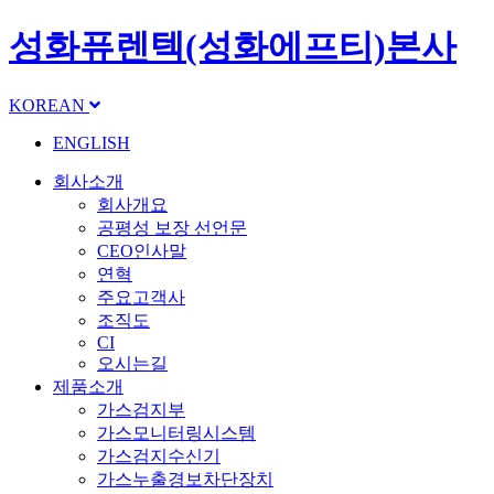
성화퓨렌텍(성화에프티)본사
KOREAN
ENGLISH
회사소개
회사개요
공평성 보장 선언문
CEO인사말
연혁
주요고객사
조직도
CI
오시는길
제품소개
가스검지부
가스모니터링시스템
가스검지수신기
가스누출경보차단장치