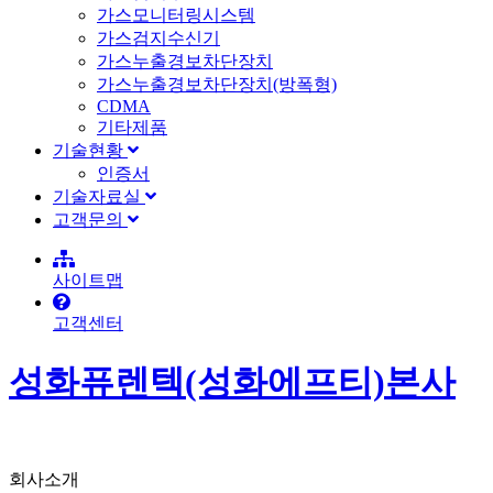
가스모니터링시스템
가스검지수신기
가스누출경보차단장치
가스누출경보차단장치(방폭형)
CDMA
기타제품
기술현황
인증서
기술자료실
고객문의
사이트맵
고객센터
성화퓨렌텍(성화에프티)본사
회사소개