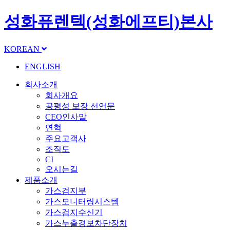
성화퓨렌텍(성화에프티)본사
KOREAN
ENGLISH
회사소개
회사개요
공평성 보장 선언문
CEO인사말
연혁
주요고객사
조직도
CI
오시는길
제품소개
가스검지부
가스모니터링시스템
가스검지수신기
가스누출경보차단장치