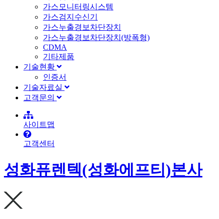
가스모니터링시스템
가스검지수신기
가스누출경보차단장치
가스누출경보차단장치(방폭형)
CDMA
기타제품
기술현황
인증서
기술자료실
고객문의
사이트맵
고객센터
성화퓨렌텍(성화에프티)본사