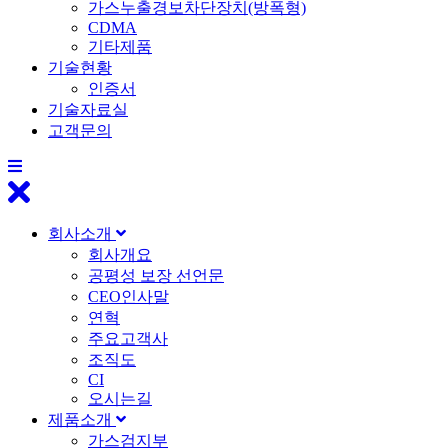
가스누출경보차단장치(방폭형)
CDMA
기타제품
기술현황
인증서
기술자료실
고객문의
회사소개
회사개요
공평성 보장 선언문
CEO인사말
연혁
주요고객사
조직도
CI
오시는길
제품소개
가스검지부