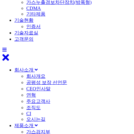
가스누출경보차단장치(방폭형)
CDMA
기타제품
기술현황
인증서
기술자료실
고객문의
회사소개
회사개요
공평성 보장 선언문
CEO인사말
연혁
주요고객사
조직도
CI
오시는길
제품소개
가스검지부