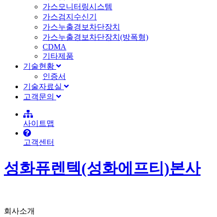
가스모니터링시스템
가스검지수신기
가스누출경보차단장치
가스누출경보차단장치(방폭형)
CDMA
기타제품
기술현황
인증서
기술자료실
고객문의
사이트맵
고객센터
성화퓨렌텍(성화에프티)본사
회사소개