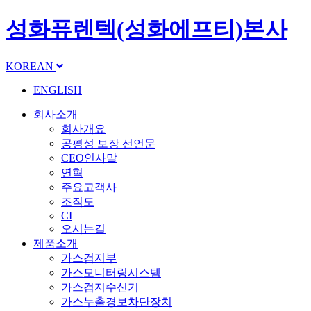
성화퓨렌텍(성화에프티)본사
KOREAN
ENGLISH
회사소개
회사개요
공평성 보장 선언문
CEO인사말
연혁
주요고객사
조직도
CI
오시는길
제품소개
가스검지부
가스모니터링시스템
가스검지수신기
가스누출경보차단장치