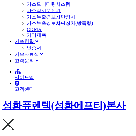
가스모니터링시스템
가스검지수신기
가스누출경보차단장치
가스누출경보차단장치(방폭형)
CDMA
기타제품
기술현황
인증서
기술자료실
고객문의
사이트맵
고객센터
성화퓨렌텍(성화에프티)본사