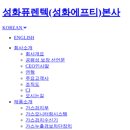
성화퓨렌텍(성화에프티)본사
KOREAN
ENGLISH
회사소개
회사개요
공평성 보장 선언문
CEO인사말
연혁
주요고객사
조직도
CI
오시는길
제품소개
가스검지부
가스모니터링시스템
가스검지수신기
가스누출경보차단장치