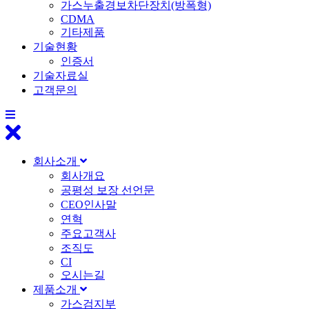
가스누출경보차단장치(방폭형)
CDMA
기타제품
기술현황
인증서
기술자료실
고객문의
회사소개
회사개요
공평성 보장 선언문
CEO인사말
연혁
주요고객사
조직도
CI
오시는길
제품소개
가스검지부